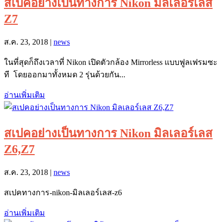
สเปคอย่างเป็นทางการ Nikon มิลเลอร์เลส
Z7
ส.ค. 23, 2018
|
news
ในที่สุดก็ถึงเวลาที่ Nikon เปิดตัวกล้อง Mirrorless แบบฟูลเฟรมซะ
ที โดยออกมาทั้งหมด 2 รุ่นด้วยกัน...
อ่านเพิ่มเติม
สเปคอย่างเป็นทางการ Nikon มิลเลอร์เลส
Z6,Z7
ส.ค. 23, 2018
|
news
สเปคทางการ-nikon-มิลเลอร์เลส-z6
อ่านเพิ่มเติม