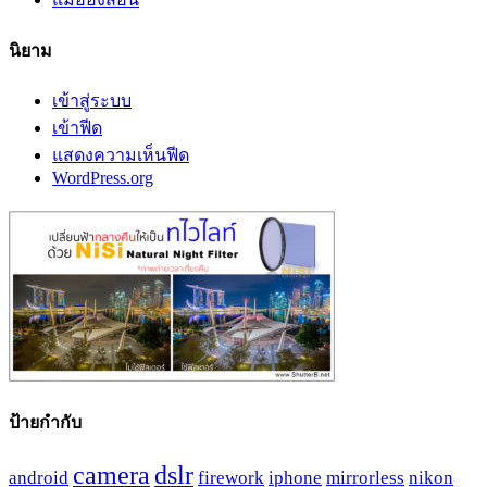
นิยาม
เข้าสู่ระบบ
เข้าฟีด
แสดงความเห็นฟีด
WordPress.org
ป้ายกำกับ
camera
dslr
android
firework
iphone
mirrorless
nikon