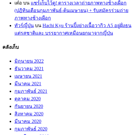
เต๋อ
บน
แชร์เก็บไว้ดู! ตารางเวลาถ่ายภาพทางช้างเผือก
(ปฏิทินเดือนกุมภาพันธ์-ต้นเมษายน) + รับสมัครร่วมถ่าย
ภาพทางช้างเผือก
ทัวร์ญี่ปุ่น
บน
Hachi Kyu ร้านปิ้งย่างเนื้อวากิว A5 อยู่ฝั่งธน
แต่รสชาติและ บรรยากาศเหมือนยกมาจากญี่ปุ่น
คลังเก็บ
มิถุนายน 2022
ธันวาคม 2021
เมษายน 2021
มีนาคม 2021
กุมภาพันธ์ 2021
ตุลาคม 2020
กันยายน 2020
สิงหาคม 2020
มีนาคม 2020
กุมภาพันธ์ 2020