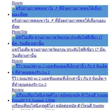
Howto
ทริปถ่ายภาพพลุเขาวัง 📌 ที่มีจุดถ่ายภาพพลุให้เลือกเยอะ
ที่สุด
PhotoTrip
แชร์ไอเดีย,ชวนถ่ายภาพวัดอรุณ ประดับไฟสีเขียว 17 มีค.
วันเดียวเท่านั้น
Howto
รีวิว Insta360 go 2 แอคชั่นแคมที่เล็กเท่านิ้ว กับ 8 ข้อเด็ด ๆ
ที่ทำคุณหลงรัก Go 2
Review
เปรียบเทียบไฟนิ่ง(สตูดิโอ) หมัดต่อหมัด ตัวไหนดี Nanlite