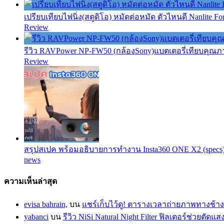
เปรียบเทียบไฟนิ่ง(สตูดิโอ) หมัดต่อหมัด ตัวไหนดี Nanlite Fo
Review
รีวิว RAVPower NP-FW50 (กล้องSony)แบตเตอรี่เทียบคุณ
Review
สรุปสเปค พร้อมอธิบายการทำงาน Insta360 ONE X2 (specs
news
ความเห็นล่าสุด
evisa bahrain,
บน
แชร์เก็บไว้ดู! ตารางเวลาถ่ายภาพทางช้าง
yabanci
บน
รีวิว NiSi Natural Night Filter ฟิลเตอร์ช่วยตั