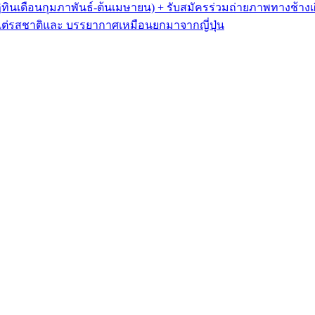
ฏิทินเดือนกุมภาพันธ์-ต้นเมษายน) + รับสมัครร่วมถ่ายภาพทางช้างเ
งธน แต่รสชาติและ บรรยากาศเหมือนยกมาจากญี่ปุ่น