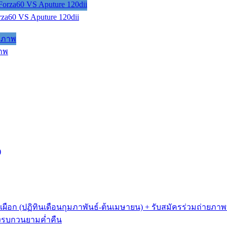
rza60 VS Aputure 120dii
ภาพ
)
เผือก (ปฏิทินเดือนกุมภาพันธ์-ต้นเมษายน) + รับสมัครร่วมถ่ายภา
ดแสงรบกวนยามค่ำคืน