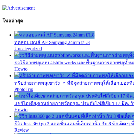
โพสล่าสุด
ทดสอบเลนส์ AF Samyang 24mm f/1.8
Uncategorized
รววิธีถ่ายพลุแบบ #tsbfireworks และพื้นฐานการถ่ายพลุทั้ง
Howto
ทริปถ่ายภาพพลุเขาวัง 📌 ที่มีจุดถ่ายภาพพลุให้เลือกเยอะที่
PhotoTrip
แชร์ไอเดีย,ชวนถ่ายภาพวัดอรุณ ประดับไฟสีเขียว 17 มีค. วัน
Howto
รีวิว Insta360 go 2 แอคชั่นแคมที่เล็กเท่านิ้ว กับ 8 ข้อเด็ด ๆ
Review