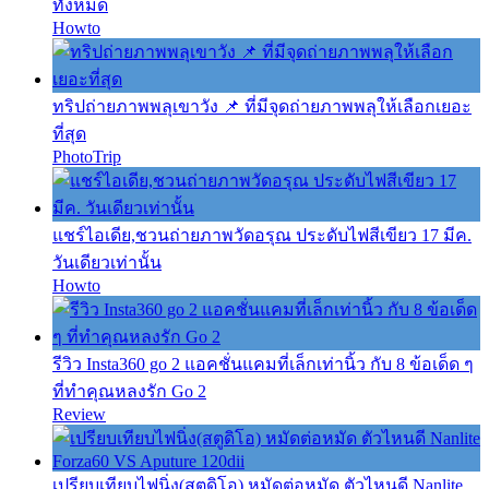
ทั้งหมด
Howto
ทริปถ่ายภาพพลุเขาวัง 📌 ที่มีจุดถ่ายภาพพลุให้เลือกเยอะ
ที่สุด
PhotoTrip
แชร์ไอเดีย,ชวนถ่ายภาพวัดอรุณ ประดับไฟสีเขียว 17 มีค.
วันเดียวเท่านั้น
Howto
รีวิว Insta360 go 2 แอคชั่นแคมที่เล็กเท่านิ้ว กับ 8 ข้อเด็ด ๆ
ที่ทำคุณหลงรัก Go 2
Review
เปรียบเทียบไฟนิ่ง(สตูดิโอ) หมัดต่อหมัด ตัวไหนดี Nanlite