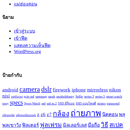
แม่ฮ่องสอน
นิยาม
เข้าสู่ระบบ
เข้าฟีด
แสดงความเห็นฟีด
WordPress.org
ป้ายกำกับ
camera
dslr
android
firework
iphone
mirrorless
nikon
nisi
outfocus
pcie ssd
samsung
sarah
sarahelshamy
Selfie
series 3
series 5
smart watch
specs
sony
Sport Watch
ssd
ssd m.2
SSD มีกี่แบบ
SSD แบบไหนดี
stratos
transcend
ถ่ายภาพ
กล้อง
z
z6
z7
นิคคอน
พลุ
ultrawide
ultrawidezoom
ฟูลเฟรม
วิธี
สเปค
พลุเขาวัง
ฟิลเตอร์
มิลเลอร์เลส
มือถือ