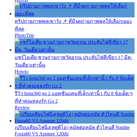
ทริปถ่ายภาพพลุเขาวัง 📌 ที่มีจุดถ่ายภาพพลุให้เลือกเยอะ
ที่สุด
PhotoTrip
แชร์ไอเดีย,ชวนถ่ายภาพวัดอรุณ ประดับไฟสีเขียว 17 มีค.
วันเดียวเท่านั้น
Howto
รีวิว Insta360 go 2 แอคชั่นแคมที่เล็กเท่านิ้ว กับ 8 ข้อเด็ด ๆ
ที่ทำคุณหลงรัก Go 2
Review
เปรียบเทียบไฟนิ่ง(สตูดิโอ) หมัดต่อหมัด ตัวไหนดี Nanlite
Forza60 VS Aputure 120dii