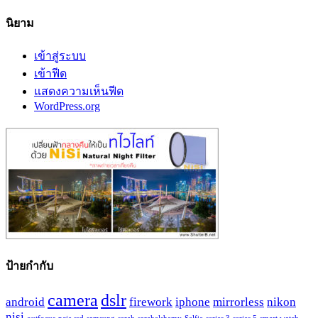
นิยาม
เข้าสู่ระบบ
เข้าฟีด
แสดงความเห็นฟีด
WordPress.org
ป้ายกำกับ
camera
dslr
android
firework
iphone
mirrorless
nikon
nisi