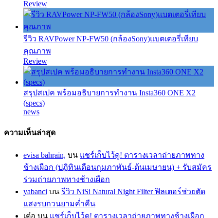
Review
รีวิว RAVPower NP-FW50 (กล้องSony)แบตเตอรี่เทียบ
คุณภาพ
Review
สรุปสเปค พร้อมอธิบายการทำงาน Insta360 ONE X2
(specs)
news
ความเห็นล่าสุด
evisa bahrain,
บน
แชร์เก็บไว้ดู! ตารางเวลาถ่ายภาพทาง
ช้างเผือก (ปฏิทินเดือนกุมภาพันธ์-ต้นเมษายน) + รับสมัคร
ร่วมถ่ายภาพทางช้างเผือก
yabanci
บน
รีวิว NiSi Natural Night Filter ฟิลเตอร์ช่วยตัด
แสงรบกวนยามค่ำคืน
เต๋อ
บน
แชร์เก็บไว้ดู! ตารางเวลาถ่ายภาพทางช้างเผือก