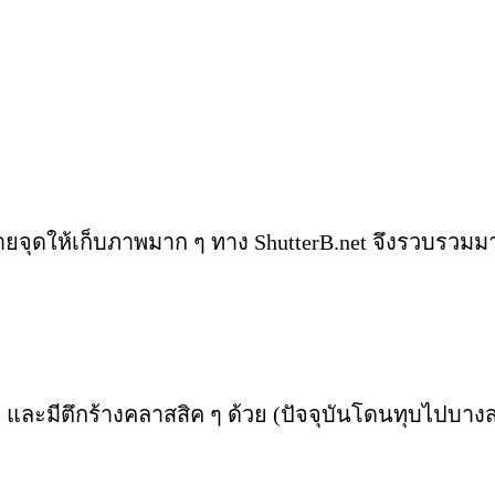
หลายจุดให้เก็บภาพมาก ๆ ทาง ShutterB.net จึงรวบรวมมาใ
 และมีตึกร้างคลาสสิค ๆ ด้วย (ปัจจุบันโดนทุบไปบางส