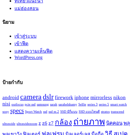
ที่เที่ยวแนะนำ
แม่ฮ่องสอน
นิยาม
เข้าสู่ระบบ
เข้าฟีด
แสดงความเห็นฟีด
WordPress.org
ป้ายกำกับ
camera
dslr
android
firework
iphone
mirrorless
nikon
nisi
outfocus
pcie ssd
samsung
sarah
sarahelshamy
Selfie
series 3
series 5
smart watch
specs
sony
Sport Watch
ssd
ssd m.2
SSD มีกี่แบบ
SSD แบบไหนดี
stratos
transcend
ถ่ายภาพ
กล้อง
z
z6
z7
นิคคอน
พลุ
ultrawide
ultrawidezoom
ฟูลเฟรม
วิธี
สเปค
พลุเขาวัง
ฟิลเตอร์
มิลเลอร์เลส
มือถือ