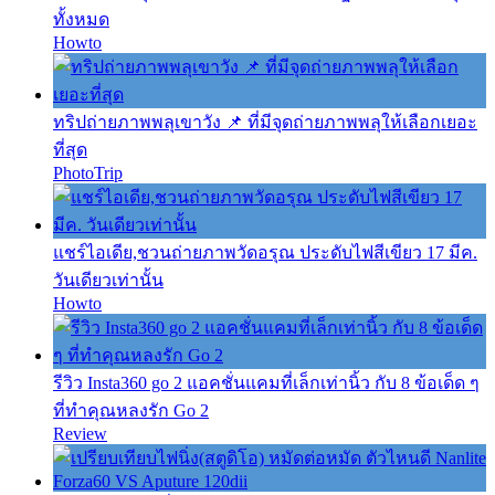
ทั้งหมด
Howto
ทริปถ่ายภาพพลุเขาวัง 📌 ที่มีจุดถ่ายภาพพลุให้เลือกเยอะ
ที่สุด
PhotoTrip
แชร์ไอเดีย,ชวนถ่ายภาพวัดอรุณ ประดับไฟสีเขียว 17 มีค.
วันเดียวเท่านั้น
Howto
รีวิว Insta360 go 2 แอคชั่นแคมที่เล็กเท่านิ้ว กับ 8 ข้อเด็ด ๆ
ที่ทำคุณหลงรัก Go 2
Review