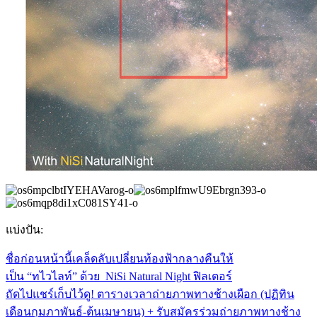
แบ่งปัน:
ชื่อก่อนหน้านี้
เคล็ดลับเปลี่ยนท้องฟ้ากลางคืนให้
เป็น “ทไวไลท์” ด้วย NiSi Natural Night ฟิลเตอร์
ถัดไป
แชร์เก็บไว้ดู! ตารางเวลาถ่ายภาพทางช้างเผือก (ปฏิทิน
เดือนกุมภาพันธ์-ต้นเมษายน) + รับสมัครร่วมถ่ายภาพทางช้าง