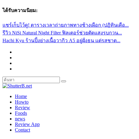
ได้รับความนิยม:
แชร์เก็บไว้ดู! ตารางเวลาถ่ายภาพทางช้างเผือก (ปฏิทินเดือ...
รีวิว NiSi Natural Night Filter ฟิลเตอร์ช่วยตัดแสงรบกวน...
Hachi Kyu ร้านปิ้งย่างเนื้อวากิว A5 อยู่ฝั่งธน แต่รสชาต...
Home
Howto
Review
Foods
news
Review App
Contact