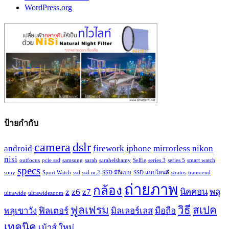
WordPress.org
ป้ายกำกับ
camera
dslr
android
firework
iphone
mirrorless
nikon
nisi
outfocus
pcie ssd
samsung
sarah
sarahelshamy
Selfie
series 3
series 5
smart watch
specs
sony
Sport Watch
ssd
ssd m.2
SSD มีกี่แบบ
SSD แบบไหนดี
stratos
transcend
ถ่ายภาพ
กล้อง
z
z6
z7
นิคคอน
พลุ
ultrawide
ultrawidezoom
ฟูลเฟรม
วิธี
สเปค
พลุเขาวัง
ฟิลเตอร์
มิลเลอร์เลส
มือถือ
เทคนิค
เม้าส์
ใหม่