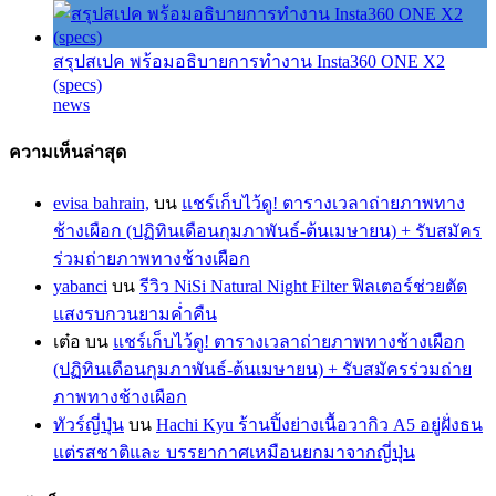
สรุปสเปค พร้อมอธิบายการทำงาน Insta360 ONE X2
(specs)
news
ความเห็นล่าสุด
evisa bahrain,
บน
แชร์เก็บไว้ดู! ตารางเวลาถ่ายภาพทาง
ช้างเผือก (ปฏิทินเดือนกุมภาพันธ์-ต้นเมษายน) + รับสมัคร
ร่วมถ่ายภาพทางช้างเผือก
yabanci
บน
รีวิว NiSi Natural Night Filter ฟิลเตอร์ช่วยตัด
แสงรบกวนยามค่ำคืน
เต๋อ
บน
แชร์เก็บไว้ดู! ตารางเวลาถ่ายภาพทางช้างเผือก
(ปฏิทินเดือนกุมภาพันธ์-ต้นเมษายน) + รับสมัครร่วมถ่าย
ภาพทางช้างเผือก
ทัวร์ญี่ปุ่น
บน
Hachi Kyu ร้านปิ้งย่างเนื้อวากิว A5 อยู่ฝั่งธน
แต่รสชาติและ บรรยากาศเหมือนยกมาจากญี่ปุ่น