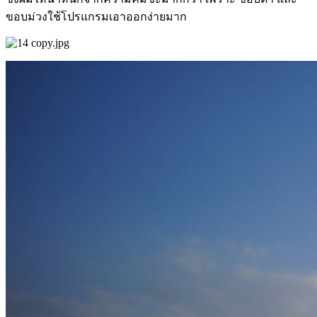
ขอบม่วงใช้โปรแกรมเอาออกง่ายมาก