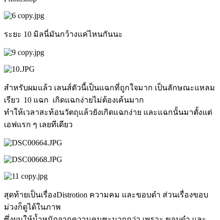
ระยะ 10 มิลนี่มันกว้างแค่ไหนกันนะ
สำหรับผมแล้ว เลนส์ตัวนี้เป็นแฉกที่ถูกใจมาก เป็นลักษณะแหลม
เรียว 10 แฉก เกิดแฉกง่ายไม่ต้องเค้นมาก
ทำให้เวลาสะท้อนวัตถุแล้วยังเกิดแฉกง่าย และแฉกนั้นมาตั้งแต่
เอฟแรก ๆ เลยทีเดียว
สุดท้ายเป็นเรื่องDistrotion ความคม และขอบดำ ส่วนเรื่องขอบ
ม่วงก็ดูได้ในภาพ
ซึ่งผมให้น้ำหนักจากความคมซะมากกว่า เพราะ ขอบดำ และ