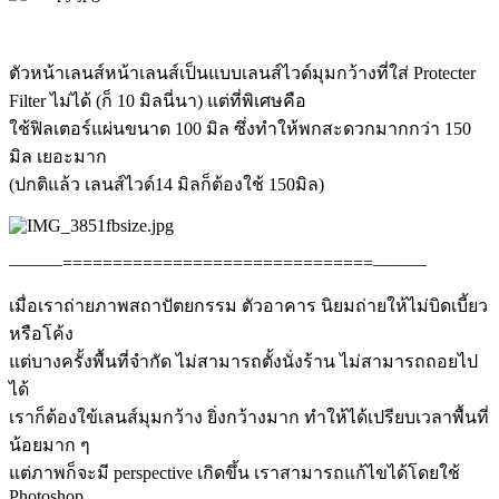
ตัวหน้าเลนส์หน้าเลนส์เป็นแบบเลนส์ไวด์มุมกว้างที่ใส่ Protecter
Filter ไม่ได้ (ก็ 10 มิลนี่นา) แต่ที่พิเศษคือ
ใช้ฟิลเตอร์​แผ่นขนาด 100 มิล ซึ่งทำให้พกสะดวกมากกว่า 150
มิล เยอะมาก
(ปกติแล้ว เลนส์ไวด์14 มิลก็ต้องใช้ 150มิล)
———===============================———
เมื่อเราถ่ายภาพสถาปัตยกรรม ตัวอาคาร นิยมถ่ายให้ไม่บิดเบี้ยว
หรือโค้ง
แต่บางครั้งพื้นที่จำกัด ไม่สามารถตั้งนั่งร้าน ไม่สามารถถอยไป
ได้
เราก็ต้องใข้เลนส์มุมกว้าง ยิ่งกว้างมาก ทำให้ได้เปรียบเวลาพื้นที่
น้อยมาก ๆ
แต่ภาพก็จะมี perspective เกิดขึ้น เราสามารถแก้ไขได้โดยใช้
Photoshop