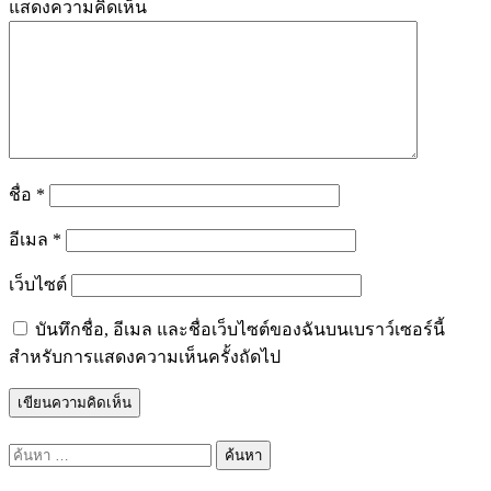
แสดงความคิดเห็น
ชื่อ
*
อีเมล
*
เว็บไซต์
บันทึกชื่อ, อีเมล และชื่อเว็บไซต์ของฉันบนเบราว์เซอร์นี้
สำหรับการแสดงความเห็นครั้งถัดไป
ค้นหา
สำหรับ: