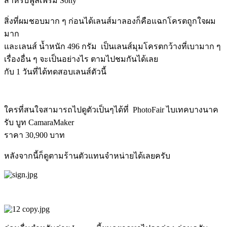
สำหรับฟูลเฟรม Sony
สิ่งที่ผมชอบมาก ๆ ก่อนได้เลนส์มาลองก็คือแฉกโครตถูกใจผม
มาก
และเลนส์ น้ำหนัก 496 กรัม เป็นเลนส์มุมโครตกว้างที่เบามาก ๆ
เรื่องอื่น ๆ จะเป็นอย่างไร ตามไปชมกันได้เลย
กับ 1 วันที่ได้ทดสอบเลนส์ตัวนี้
ใครที่สนใจสามารถไปดูตัวเป็นๆได้ที่ PhotoFair ไบเทคบางนาค
รับ บูท CamaraMaker
ราคา 30,900 บาท
หลังจากนี้ก็ดูตามร้านตัวแทนจำหน่ายได้เลยครับ