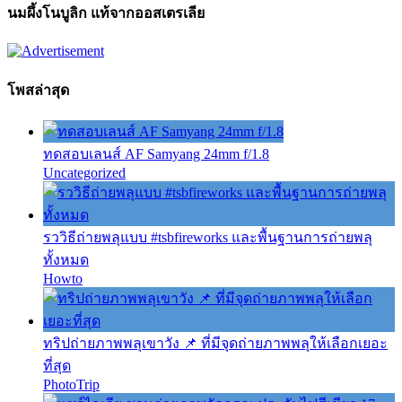
นมผึ้งโนบูลิก แท้จากออสเตรเลีย
โพสล่าสุด
ทดสอบเลนส์ AF Samyang 24mm f/1.8
Uncategorized
รววิธีถ่ายพลุแบบ #tsbfireworks และพื้นฐานการถ่ายพลุ
ทั้งหมด
Howto
ทริปถ่ายภาพพลุเขาวัง 📌 ที่มีจุดถ่ายภาพพลุให้เลือกเยอะ
ที่สุด
PhotoTrip